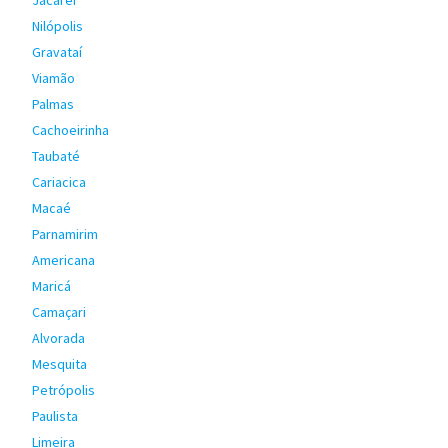
Jacareí
Nilópolis
Gravataí
Viamão
Palmas
Cachoeirinha
Taubaté
Cariacica
Macaé
Parnamirim
Americana
Maricá
Camaçari
Alvorada
Mesquita
Petrópolis
Paulista
Limeira