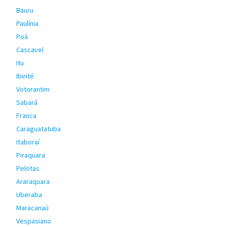
Bauru
Paulínia
Poá
Cascavel
Itu
Ibirité
Votorantim
Sabará
Franca
Caraguatatuba
Itaboraí
Piraquara
Pelotas
Araraquara
Uberaba
Maracanaú
Vespasiano