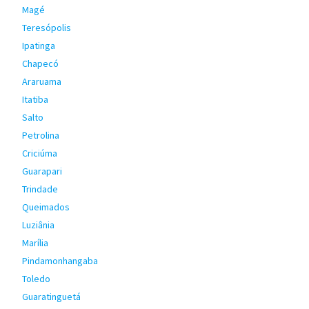
Magé
Teresópolis
Ipatinga
Chapecó
Araruama
Itatiba
Salto
Petrolina
Criciúma
Guarapari
Trindade
Queimados
Luziânia
Marília
Pindamonhangaba
Toledo
Guaratinguetá