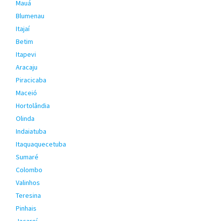
Mauá
Blumenau
Itajaí
Betim
Itapevi
Aracaju
Piracicaba
Maceió
Hortolândia
Olinda
Indaiatuba
Itaquaquecetuba
Sumaré
Colombo
Valinhos
Teresina
Pinhais