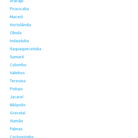
Aracaju
Piracicaba
Maceió
Hortolândia
Olinda
Indaiatuba
Itaquaquecetuba
Sumaré
Colombo
Valinhos
Teresina
Pinhais
Jacareí
Nilópolis
Gravataí
Viamão
Palmas
Cachoeirinha