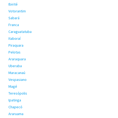
Ibirité
Votorantim
Sabará
Franca
Caraguatatuba
Itaboraí
Piraquara
Pelotas
Araraquara
Uberaba
Maracanaú
Vespasiano
Magé
Teresópolis
Ipatinga
Chapecó
Araruama