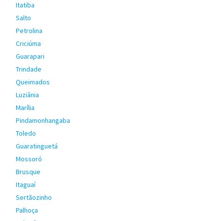
Itatiba
Salto
Petrolina
Criciúma
Guarapari
Trindade
Queimados
Luziânia
Marília
Pindamonhangaba
Toledo
Guaratinguetá
Mossoró
Brusque
Itaguaí
Sertãozinho
Palhoça