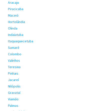
Aracaju
Piracicaba
Maceió
Hortolândia
Olinda
Indaiatuba
Itaquaquecetuba
Sumaré
Colombo
Valinhos
Teresina
Pinhais
Jacareí
Nilópolis
Gravataí
Viamão
Palmas