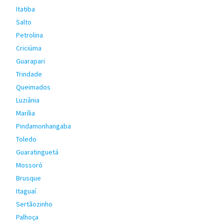
Itatiba
Salto
Petrolina
Criciúma
Guarapari
Trindade
Queimados
Luziânia
Marília
Pindamonhangaba
Toledo
Guaratinguetá
Mossoró
Brusque
Itaguaí
Sertãozinho
Palhoça