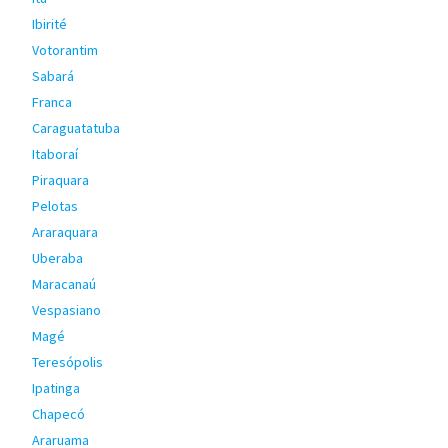
Ibirité
Votorantim
Sabará
Franca
Caraguatatuba
Itaboraí
Piraquara
Pelotas
Araraquara
Uberaba
Maracanaú
Vespasiano
Magé
Teresópolis
Ipatinga
Chapecó
Araruama