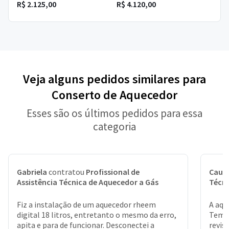
R$ 2.125,00
R$ 4.120,00
Veja alguns pedidos similares para
Conserto de Aquecedor
Esses são os últimos pedidos para essa
categoria
Gabriela
contratou
Profissional de
Cauã
Assistência Técnica de Aquecedor a Gás
Técni
Fiz a instalação de um aquecedor rheem
A aqu
digital 18 litros, entretanto o mesmo da erro,
Tem q
apita e para de funcionar. Desconectei a
revis