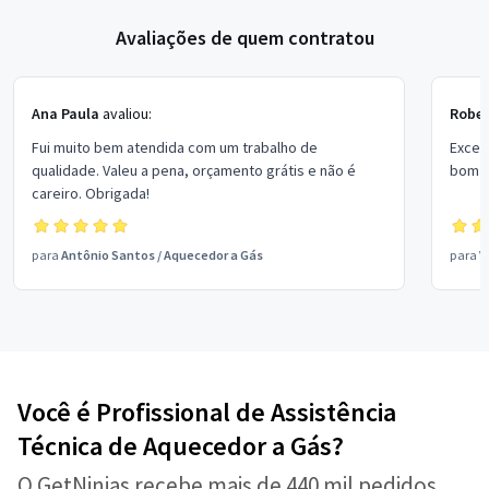
Avaliações de quem contratou
Ana Paula
avaliou:
Rober
Fui muito bem atendida com um trabalho de
Excel
qualidade. Valeu a pena, orçamento grátis e não é
bom p
careiro. Obrigada!
para
Antônio Santos
/
Aquecedor a Gás
para
V
Você é Profissional de Assistência
Técnica de Aquecedor a Gás?
O GetNinjas recebe mais de 440 mil pedidos