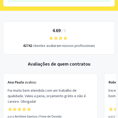
4.69
/
5
42742
clientes avaliaram nossos profissionais
Avaliações de quem contratou
Ana Paula
avaliou:
Rober
Fui muito bem atendida com um trabalho de
Excel
qualidade. Valeu a pena, orçamento grátis e não é
bom p
careiro. Obrigada!
para
Antônio Santos
/
Fone de Ouvido
para
V