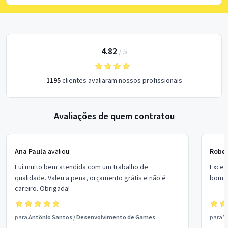
4.82
/
5
1195
clientes avaliaram nossos profissionais
Avaliações de quem contratou
Ana Paula
avaliou:
Rober
Fui muito bem atendida com um trabalho de
Excel
qualidade. Valeu a pena, orçamento grátis e não é
bom p
careiro. Obrigada!
para
Antônio Santos
/
Desenvolvimento de Games
para
V