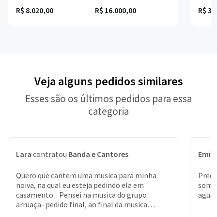
R$ 8.020,00
R$ 16.000,00
R$ 30
Veja alguns pedidos similares
Esses são os últimos pedidos para essa
categoria
Lara
contratou
Banda e Cantores
Emill
Quero que cantem uma musica para minha
Preci
noiva, na qual eu esteja pedindo ela em
somen
casamento. . Pensei na musica do grupo
aguar
arruaça- pedido final, ao final da musica
entrego a aliança pra ela