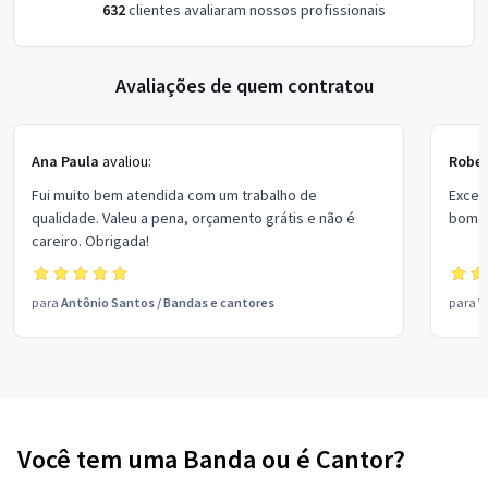
632
clientes avaliaram nossos profissionais
Avaliações de quem contratou
Ana Paula
avaliou:
Rober
Fui muito bem atendida com um trabalho de
Excel
qualidade. Valeu a pena, orçamento grátis e não é
bom p
careiro. Obrigada!
para
Antônio Santos
/
Bandas e cantores
para
V
Você tem uma Banda ou é Cantor?