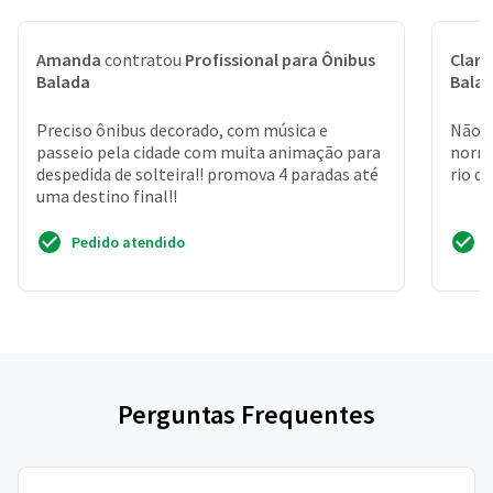
Amanda
contratou
Profissional para Ônibus
Clara
Balada
Bala
Preciso ônibus decorado, com música e
Não é
passeio pela cidade com muita animação para
norma
despedida de solteira!! promova 4 paradas até
rio d
uma destino final!!
Pedido atendido
Perguntas Frequentes