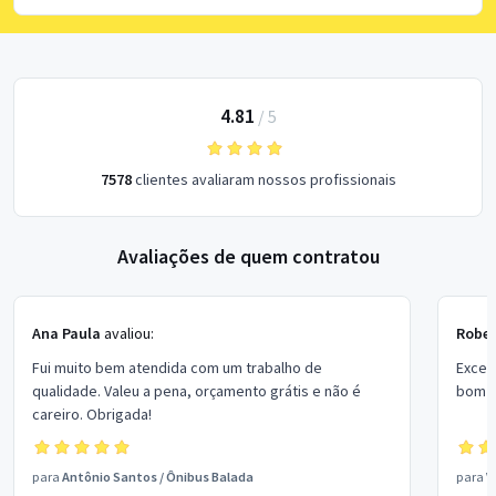
4.81
/
5
7578
clientes avaliaram nossos profissionais
Avaliações de quem contratou
Ana Paula
avaliou:
Rober
Fui muito bem atendida com um trabalho de
Excel
qualidade. Valeu a pena, orçamento grátis e não é
bom p
careiro. Obrigada!
para
Antônio Santos
/
Ônibus Balada
para
V