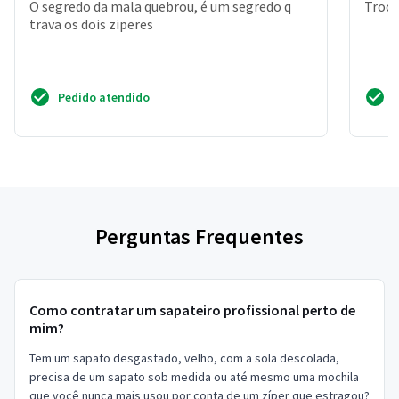
O segredo da mala quebrou, é um segredo q
Troca
trava os dois ziperes
Pedido atendido
Perguntas Frequentes
Como contratar um sapateiro profissional perto de
mim?
Tem um sapato desgastado, velho, com a sola descolada,
precisa de um sapato sob medida ou até mesmo uma mochila
que você nunca mais usou por conta de um zíper que estragou?