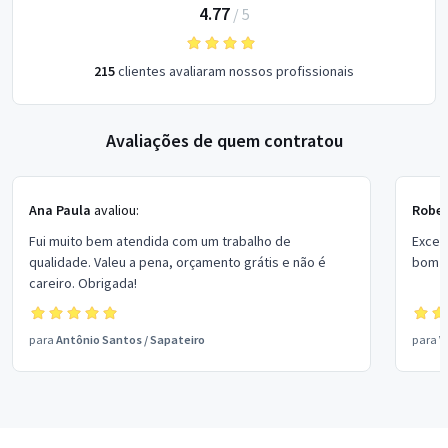
4.77
/
5
215
clientes avaliaram nossos profissionais
Avaliações de quem contratou
Ana Paula
avaliou:
Rober
Fui muito bem atendida com um trabalho de
Excel
qualidade. Valeu a pena, orçamento grátis e não é
bom p
careiro. Obrigada!
para
Antônio Santos
/
Sapateiro
para
V