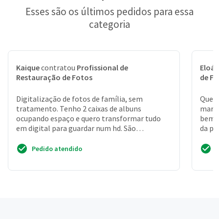
Esses são os últimos pedidos para essa
categoria
Kaique
contratou
Profissional de
Eloá
Restauração de Fotos
de F
Digitalização de fotos de família, sem
Queto
tratamento. Tenho 2 caixas de albuns
marid
ocupando espaço e quero transformar tudo
bem a
em digital para guardar num hd. São
da pr
aproximadamente 1. 000 fotos, divi...
Pedido atendido