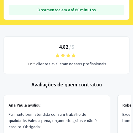
Orçamentos em até 60 minutos
4.82
/
5
1195
clientes avaliaram nossos profissionais
Avaliações de quem contratou
Ana Paula
avaliou:
Rober
Fui muito bem atendida com um trabalho de
Excel
qualidade. Valeu a pena, orçamento grátis e não é
bom p
careiro. Obrigada!